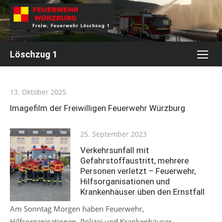
Skip
to
content
Löschzug 1
Posted
13. Oktober 2025
on
Imagefilm der Freiwilligen Feuerwehr Würzburg
Posted
25. September 2023
on
Verkehrsunfall mit
Gefahrstoffaustritt, mehrere
Personen verletzt – Feuerwehr,
Hilfsorganisationen und
Krankenhäuser üben den Ernstfall
Am Sonntag Morgen haben Feuerwehr,
Hilfsorganisationen, Polizei und Krankenhäuser