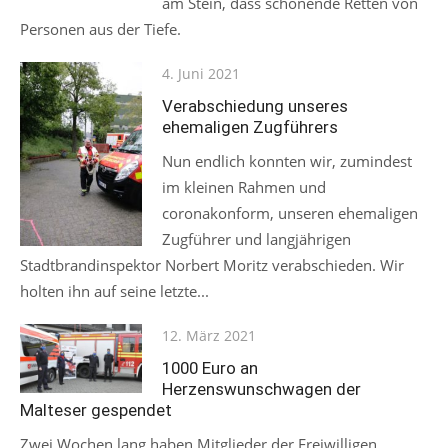
am Stein, dass schonende Retten von
Personen aus der Tiefe.
Posted
4. Juni 2021
on
Verabschiedung unseres
ehemaligen Zugführers
Nun endlich konnten wir, zumindest
im kleinen Rahmen und
coronakonform, unseren ehemaligen
Zugführer und langjährigen
Stadtbrandinspektor Norbert Moritz verabschieden. Wir
holten ihn auf seine letzte...
Posted
12. März 2021
on
1000 Euro an
Herzenswunschwagen der
Malteser gespendet
Zwei Wochen lang haben Mitglieder der Freiwilligen