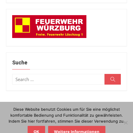
Suche
Search
Search
for:
Diese Website benutzt Cookies um für Sie eine möglichst
© 2026 Löschzug 1
/
Powered by WordPress
/
Theme by Design
komfortable Bedienung und Funktionalität zu gewährleisten.
Lab
Indem Sie hier fortfahren, stimmen Sie dieser Verwendung zu.
Kontakt
Anfahrt
Datenschutzerklärung
Impressum
OK
Weitere Informationen