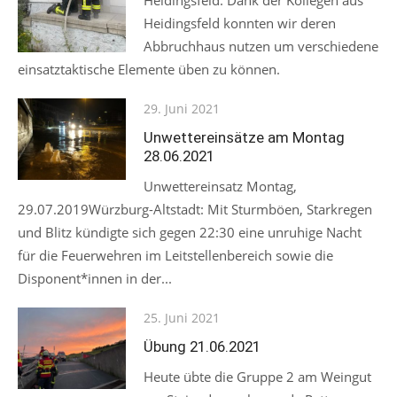
Heidingsfeld. Dank der Kollegen aus
Heidingsfeld konnten wir deren
Abbruchhaus nutzen um verschiedene
einsatztaktische Elemente üben zu können.
Posted
29. Juni 2021
on
Unwettereinsätze am Montag
28.06.2021
Unwettereinsatz Montag,
29.07.2019Würzburg-Altstadt: Mit Sturmböen, Starkregen
und Blitz kündigte sich gegen 22:30 eine unruhige Nacht
für die Feuerwehren im Leitstellenbereich sowie die
Disponent*innen in der...
Posted
25. Juni 2021
on
Übung 21.06.2021
Heute übte die Gruppe 2 am Weingut