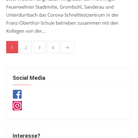
Feuerwehren Stadtmitte, Grombühl, Sanderau und
Unterdürrbach das Corona-Schnelltestzentrum in der
Franz-Oberthür-Schule betrieben zusammen mit den
Kollegen von der...
Seitennummerierung
1
2
3
4
→
der
Beiträge
Social Media
Interesse?