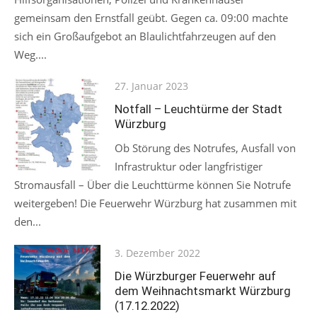
gemeinsam den Ernstfall geübt. Gegen ca. 09:00 machte
sich ein Großaufgebot an Blaulichtfahrzeugen auf den
Weg....
Posted
27. Januar 2023
on
Notfall – Leuchtürme der Stadt
Würzburg
Ob Störung des Notrufes, Ausfall von
Infrastruktur oder langfristiger
Stromausfall – Über die Leuchttürme können Sie Notrufe
weitergeben! Die Feuerwehr Würzburg hat zusammen mit
den...
Posted
3. Dezember 2022
on
Die Würzburger Feuerwehr auf
dem Weihnachtsmarkt Würzburg
(17.12.2022)