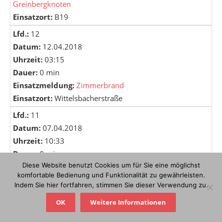
Greinbergknoten
Einsatzort:
B19
Lfd.:
12
Datum:
12.04.2018
Uhrzeit:
03:15
Dauer:
0 min
Einsatzmeldung:
Zimmerbrand
Einsatzort:
Wittelsbacherstraße
Lfd.:
11
Datum:
07.04.2018
Uhrzeit:
10:33
Dauer:
0 min
Diese Website benutzt Cookies um für Sie eine möglichst
Einsatzmeldung:
Brand Tiefgarage
komfortable Bedienung und Funktionalität zu gewährleisten.
Einsatzort:
Schönbornstraße
Indem Sie hier fortfahren, stimmen Sie dieser Verwendung zu.
Lfd.:
10
OK
Weitere Informationen
Datum:
06.04.2018