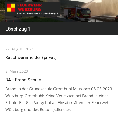
Skip
to
content
Löschzug 1
Posted
22. August 2023
on
Rauchwarnmelder (privat)
Posted
8. März 2023
on
B4 – Brand Schule
Brand in der Grundschule Grombühl Mittwoch 08.03.2023
Würzburg-Grombühl: Keine Verletzten bei Brand in einer
Schule. Ein Großaufgebot an Einsatzkräften der Feuerwehr
Würzburg und des Rettungsdienstes...