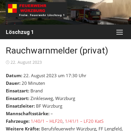
Skip
to
content
Löschzug 1
Rauchwarnmelder (privat)
Posted
22. August 2023
on
Datum:
22. August 2023 um 17:30 Uhr
Dauer:
20 Minuten
Einsatzart:
Brand
Einsatzort:
Zinklesweg, Würzburg
Einsatzleiter:
BF Würzburg
Mannschaftsstärke:
–
Fahrzeuge:
1/40/1 – HLF20
,
1/41/1 – LF20 KatS
Weitere Kräfte:
Berufsfeuerwehr Würzburg, FF Lengfeld,