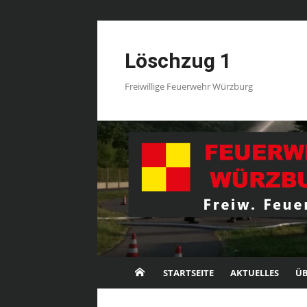
Skip
to
Löschzug 1
content
Freiwillige Feuerwehr Würzburg
STARTSEITE
AKTUELLES
ÜB