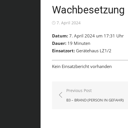
Wachbesetzung
Posted
7. April 2024
on
Datum:
7. April 2024 um 17:31 Uhr
Dauer:
19 Minuten
Einsatzort:
Gerätehaus LZ1/2
Kein Einsatzbericht vorhanden
Beitragsnavigation
Previous Post
B3 – BRAND (PERSON IN GEFAHR)