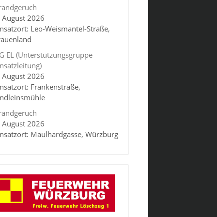
randgeruch
. August 2026
insatzort: Leo-Weismantel-Straße,
rauenland
G EL (Unterstützungsgruppe
insatzleitung)
. August 2026
insatzort: Frankenstraße,
indleinsmühle
randgeruch
. August 2026
insatzort: Maulhardgasse, Würzburg