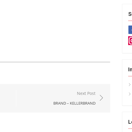
S
I
Next Post
BRAND – KELLERBRAND
L