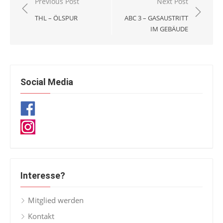
Beitragsnavigation
Previous Post
Next Post
THL – ÖLSPUR
ABC 3 – GASAUSTRITT
IM GEBÄUDE
Social Media
Interesse?
Mitglied werden
Kontakt