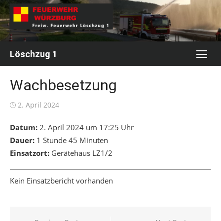
Skip
to
content
Löschzug 1
Wachbesetzung
Posted
2. April 2024
on
Datum:
2. April 2024 um 17:25 Uhr
Dauer:
1 Stunde 45 Minuten
Einsatzort:
Gerätehaus LZ1/2
Kein Einsatzbericht vorhanden