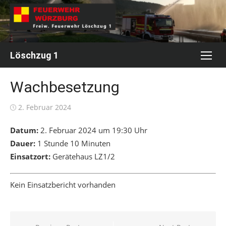
Skip
to
content
Löschzug 1
Wachbesetzung
Posted
2. Februar 2024
on
Datum:
2. Februar 2024 um 19:30 Uhr
Dauer:
1 Stunde 10 Minuten
Einsatzort:
Gerätehaus LZ1/2
Kein Einsatzbericht vorhanden