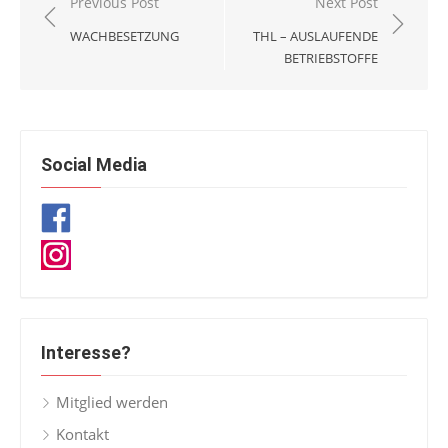
Beitragsnavigation
Previous Post
Next Post
WACHBESETZUNG
THL – AUSLAUFENDE
BETRIEBSTOFFE
Social Media
Interesse?
Mitglied werden
Kontakt