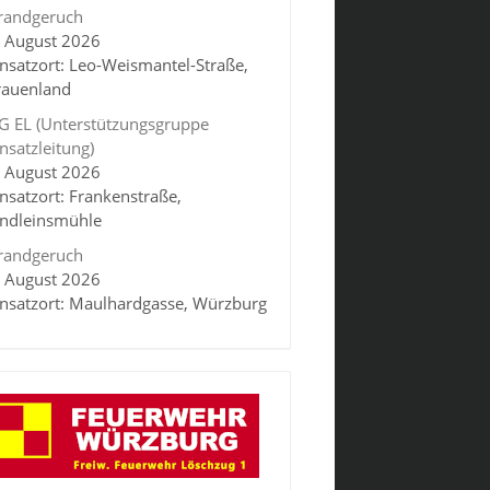
randgeruch
. August 2026
insatzort: Leo-Weismantel-Straße,
rauenland
G EL (Unterstützungsgruppe
insatzleitung)
. August 2026
insatzort: Frankenstraße,
indleinsmühle
randgeruch
. August 2026
insatzort: Maulhardgasse, Würzburg