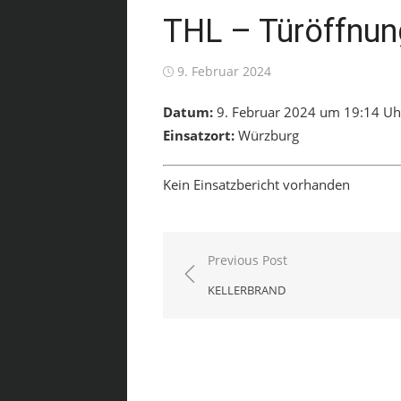
THL – Türöffnun
Posted
9. Februar 2024
on
Datum:
9. Februar 2024 um 19:14 Uh
Einsatzort:
Würzburg
Kein Einsatzbericht vorhanden
Beitragsnavigation
Previous Post
KELLERBRAND