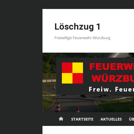
Skip
to
Löschzug 1
content
Freiwillige Feuerwehr Würzburg
STARTSEITE
AKTUELLES
ÜB