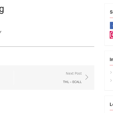
g
S
r
I
Next Post
THL – ECALL
L