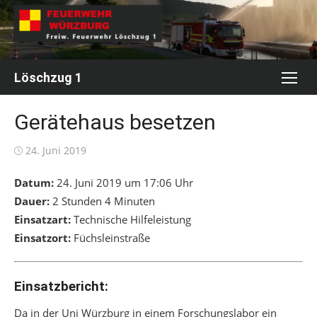
Skip
to
content
Löschzug 1
Gerätehaus besetzen
Posted
24. Juni 2019
on
Datum:
24. Juni 2019 um 17:06 Uhr
Dauer:
2 Stunden 4 Minuten
Einsatzart:
Technische Hilfeleistung
Einsatzort:
Füchsleinstraße
Einsatzbericht:
Da in der Uni Würzburg in einem Forschungslabor ein