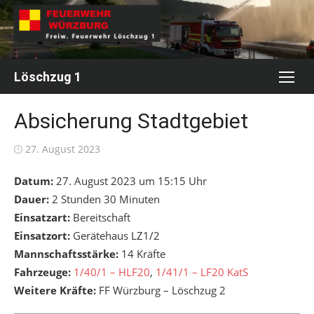
Skip
to
content
Löschzug 1
Absicherung Stadtgebiet
Posted
27. August 2023
on
Datum:
27. August 2023 um 15:15 Uhr
Dauer:
2 Stunden 30 Minuten
Einsatzart:
Bereitschaft
Einsatzort:
Gerätehaus LZ1/2
Mannschaftsstärke:
14 Kräfte
Fahrzeuge:
1/40/1 – HLF20
,
1/41/1 – LF20 KatS
Weitere Kräfte:
FF Würzburg – Löschzug 2