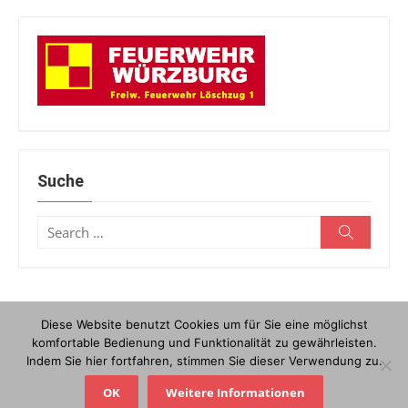
Suche
Search
Search
for:
Diese Website benutzt Cookies um für Sie eine möglichst
© 2026 Löschzug 1
/
Powered by WordPress
/
Theme by Design
komfortable Bedienung und Funktionalität zu gewährleisten.
Lab
Indem Sie hier fortfahren, stimmen Sie dieser Verwendung zu.
Kontakt
Anfahrt
Datenschutzerklärung
Impressum
OK
Weitere Informationen