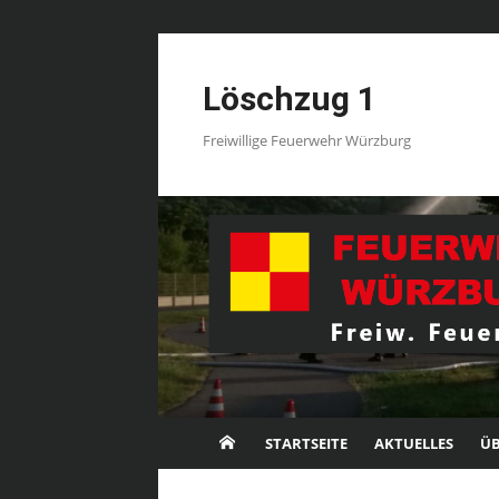
Skip
to
Löschzug 1
content
Freiwillige Feuerwehr Würzburg
STARTSEITE
AKTUELLES
ÜB