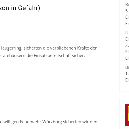
B
on in Gefahr)
5
E
F
U
E
2
augerring, sicherten die verbliebenen Kräfte der
E
rätehäusern die Einsatzbereitschaft sicher.
L
B
1
E
iwilligen Feuerwehr Würzburg sicherten wir den