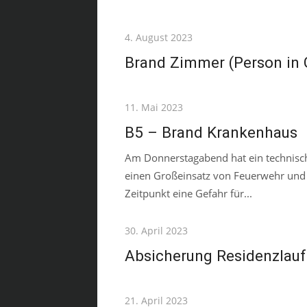
Posted
4. August 2023
on
Brand Zimmer (Person in 
Posted
11. Mai 2023
on
B5 – Brand Krankenhaus
Am Donnerstagabend hat ein technisch
einen Großeinsatz von Feuerwehr und 
Zeitpunkt eine Gefahr für...
Posted
30. April 2023
on
Absicherung Residenzlauf
Posted
21. April 2023