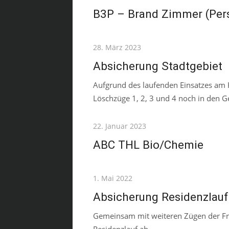
on
B3P – Brand Zimmer (Pers
Posted
28. März 2023
on
Absicherung Stadtgebiet
Aufgrund des laufenden Einsatzes am H
Löschzüge 1, 2, 3 und 4 noch in den Ge
Posted
22. Januar 2023
on
ABC THL Bio/Chemie
Posted
1. Mai 2022
on
Absicherung Residenzlauf
Gemeinsam mit weiteren Zügen der Fre
Residenzlauf ab.