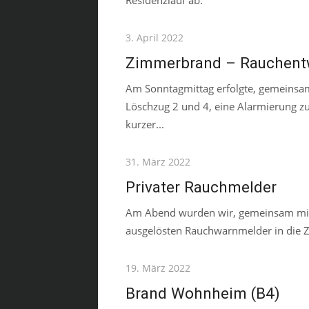
Posted
3. April 2022
on
Zimmerbrand – Rauchent
Am Sonntagmittag erfolgte, gemeinsa
Löschzug 2 und 4, eine Alarmierung zu
kurzer...
Posted
31. März 2022
on
Privater Rauchmelder
Am Abend wurden wir, gemeinsam mit
ausgelösten Rauchwarnmelder in die Zel
Posted
19. März 2022
on
Brand Wohnheim (B4)