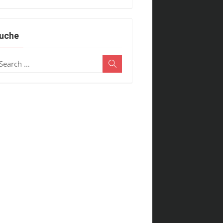
uche
earch
Search
r: