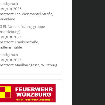
randgeruch
. August 2026
insatzort: Leo-Weismantel-Straße,
rauenland
G EL (Unterstützungsgruppe
insatzleitung)
. August 2026
insatzort: Frankenstraße,
indleinsmühle
randgeruch
. August 2026
insatzort: Maulhardgasse, Würzburg