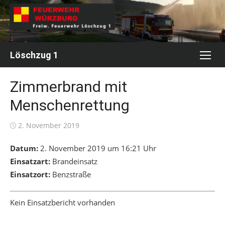
Skip
to
content
Löschzug 1
Zimmerbrand mit
Menschenrettung
Posted
2. November 2019
on
Datum:
2. November 2019 um 16:21 Uhr
Einsatzart:
Brandeinsatz
Einsatzort:
Benzstraße
Kein Einsatzbericht vorhanden