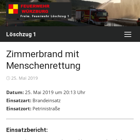
Skip
to
content
Löschzug 1
Zimmerbrand mit
Menschenrettung
Posted
25. Mai 2019
on
Datum:
25. Mai 2019 um 20:13 Uhr
Einsatzart:
Brandeinsatz
Einsatzort:
Petrinistraße
Einsatzbericht: