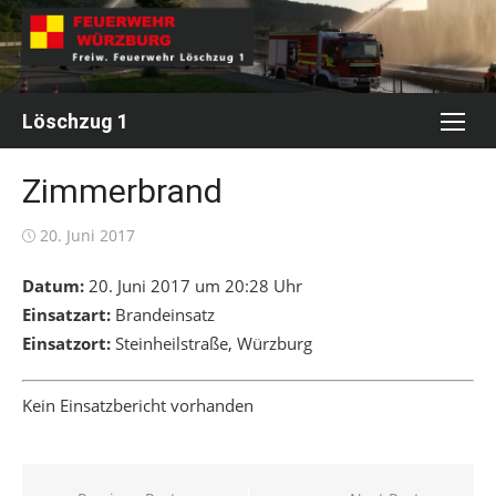
Skip
to
content
Löschzug 1
Zimmerbrand
Posted
20. Juni 2017
on
Datum:
20. Juni 2017 um 20:28 Uhr
Einsatzart:
Brandeinsatz
Einsatzort:
Steinheilstraße, Würzburg
Kein Einsatzbericht vorhanden