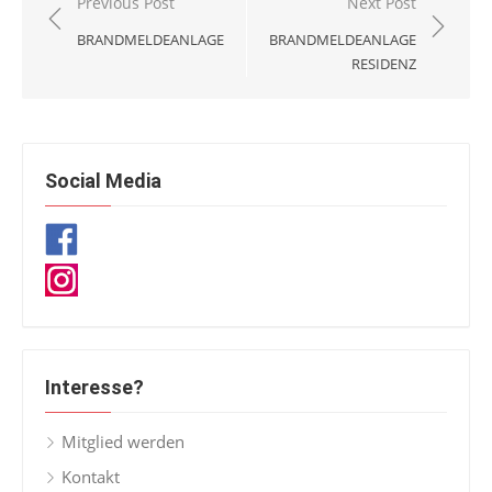
Beitragsnavigation
Previous Post
Next Post
BRANDMELDEANLAGE
BRANDMELDEANLAGE
RESIDENZ
Social Media
Interesse?
Mitglied werden
Kontakt