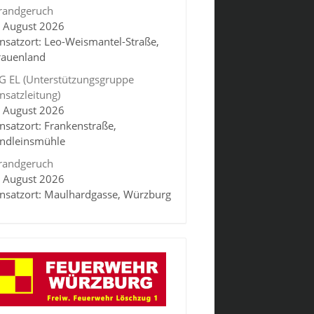
randgeruch
. August 2026
insatzort: Leo-Weismantel-Straße,
rauenland
G EL (Unterstützungsgruppe
insatzleitung)
. August 2026
insatzort: Frankenstraße,
indleinsmühle
randgeruch
. August 2026
insatzort: Maulhardgasse, Würzburg