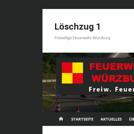
Skip
to
Löschzug 1
content
Freiwillige Feuerwehr Würzburg
STARTSEITE
AKTUELLES
ÜB