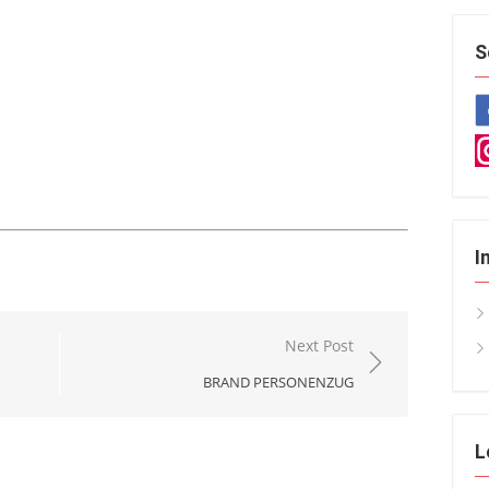
S
I
Next Post
BRAND PERSONENZUG
L