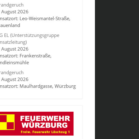
randgeruch
. August 2026
insatzort: Leo-Weismantel-Straße,
rauenland
G EL (Unterstützungsgruppe
insatzleitung)
. August 2026
insatzort: Frankenstraße,
indleinsmühle
randgeruch
. August 2026
insatzort: Maulhardgasse, Würzburg