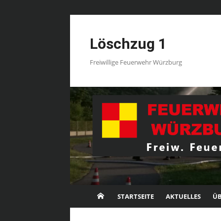
Skip
to
Löschzug 1
content
Freiwillige Feuerwehr Würzburg
STARTSEITE
AKTUELLES
ÜB