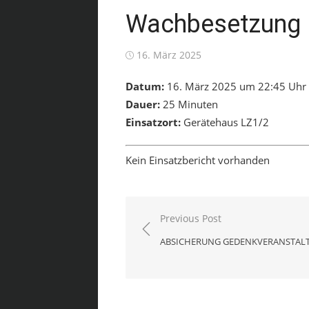
Wachbesetzung
Posted
16. März 2025
on
Datum:
16. März 2025 um 22:45 Uhr
Dauer:
25 Minuten
Einsatzort:
Gerätehaus LZ1/2
Kein Einsatzbericht vorhanden
Beitragsnavigation
Previous Post
ABSICHERUNG GEDENKVERANSTAL