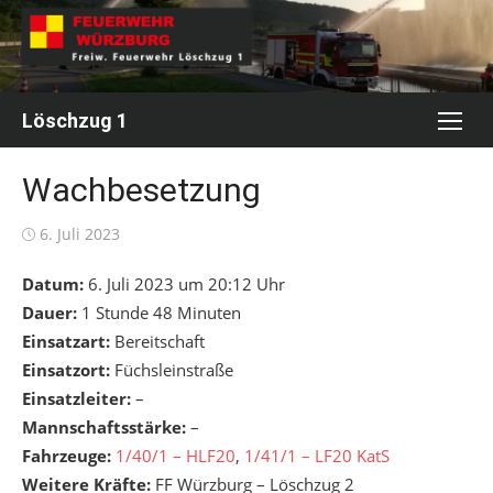
Skip
to
content
Löschzug 1
Wachbesetzung
Posted
6. Juli 2023
on
Datum:
6. Juli 2023 um 20:12 Uhr
Dauer:
1 Stunde 48 Minuten
Einsatzart:
Bereitschaft
Einsatzort:
Füchsleinstraße
Einsatzleiter:
–
Mannschaftsstärke:
–
Fahrzeuge:
1/40/1 – HLF20
,
1/41/1 – LF20 KatS
Weitere Kräfte:
FF Würzburg – Löschzug 2