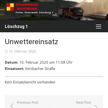
Skip
to
content
Löschzug 1
Unwettereinsatz
Posted
10. Februar 2020
on
Datum:
10. Februar 2020 um 11:08 Uhr
Einsatzort:
Versbacher Straße
Kein Einsatzbericht vorhanden
Beitragsnavigation
Previous Post
Next Post