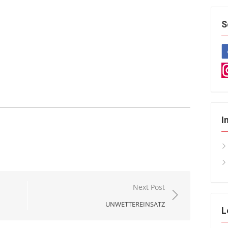
S
I
Next Post
UNWETTEREINSATZ
L