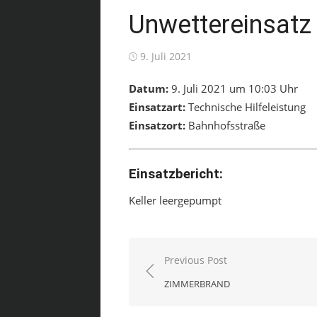
Unwettereinsatz
Posted
9. Juli 2021
on
Datum:
9. Juli 2021 um 10:03 Uhr
Einsatzart:
Technische Hilfeleistung
Einsatzort:
Bahnhofsstraße
Einsatzbericht:
Keller leergepumpt
Beitragsnavigation
Previous Post
ZIMMERBRAND