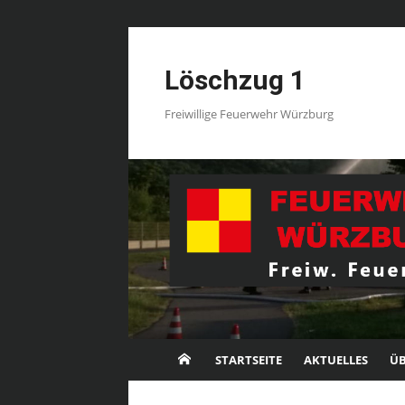
Skip
to
Löschzug 1
content
Freiwillige Feuerwehr Würzburg
STARTSEITE
AKTUELLES
ÜB