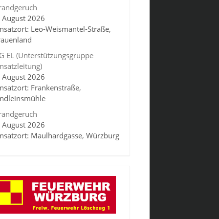
randgeruch
. August 2026
insatzort: Leo-Weismantel-Straße,
rauenland
G EL (Unterstützungsgruppe
insatzleitung)
. August 2026
insatzort: Frankenstraße,
indleinsmühle
randgeruch
. August 2026
insatzort: Maulhardgasse, Würzburg