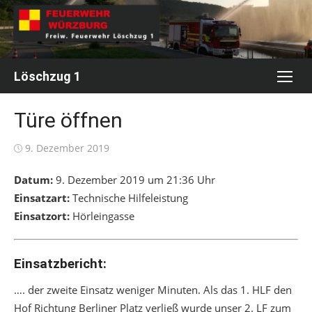
Skip
to
content
Löschzug 1
Türe öffnen
Posted
9. Dezember 2019
on
Datum:
9. Dezember 2019 um 21:36 Uhr
Einsatzart:
Technische Hilfeleistung
Einsatzort:
Hörleingasse
Einsatzbericht:
…. der zweite Einsatz weniger Minuten. Als das 1. HLF den
Hof Richtung Berliner Platz verließ wurde unser 2. LF zum