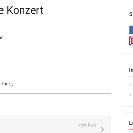
e Konzert
S
hr
I
rzburg
L
Next Post