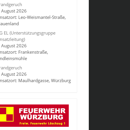
randgeruch
. August 2026
insatzort: Leo-Weismantel-Straße,
rauenland
G EL (Unterstützungsgruppe
insatzleitung)
. August 2026
insatzort: Frankenstraße,
indleinsmühle
randgeruch
. August 2026
insatzort: Maulhardgasse, Würzburg