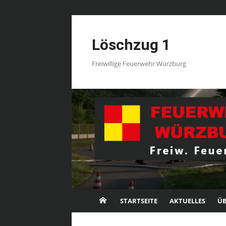
Skip
to
Löschzug 1
content
Freiwillige Feuerwehr Würzburg
STARTSEITE
AKTUELLES
ÜB