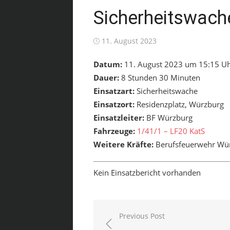
Sicherheitswach
Posted
11. August 2023
on
Datum:
11. August 2023 um 15:15 U
Dauer:
8 Stunden 30 Minuten
Einsatzart:
Sicherheitswache
Einsatzort:
Residenzplatz, Würzburg
Einsatzleiter:
BF Würzburg
Fahrzeuge:
1/41/1 – LF20 KatS
Weitere Kräfte:
Berufsfeuerwehr Wü
Kein Einsatzbericht vorhanden
Beitragsnavigation
Previous Post