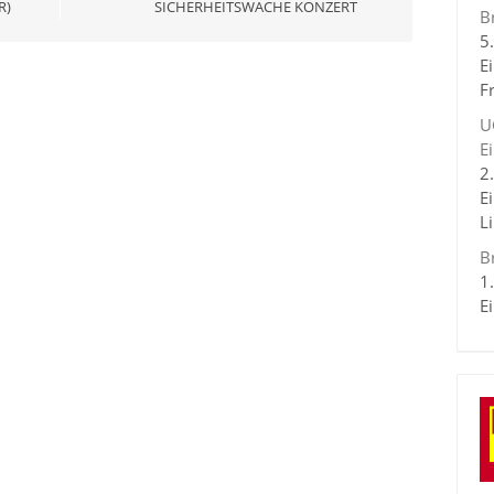
R)
SICHERHEITSWACHE KONZERT
B
5
E
F
U
E
2
E
L
B
1
E