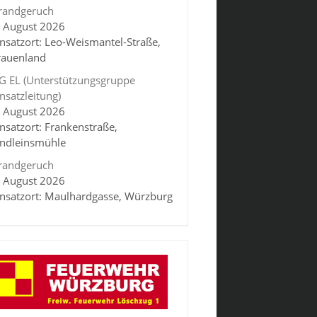
randgeruch
. August 2026
insatzort: Leo-Weismantel-Straße,
rauenland
G EL (Unterstützungsgruppe
insatzleitung)
. August 2026
insatzort: Frankenstraße,
indleinsmühle
randgeruch
. August 2026
insatzort: Maulhardgasse, Würzburg