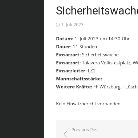
Sicherheitswache
Posted
1. Juli 2023
on
Datum:
1. Juli 2023 um 14:30 Uhr
Dauer:
11 Stunden
Einsatzart:
Sicherheitswache
Einsatzort:
Talavera Volksfestplatz, 
Einsatzleiter:
LZ2
Mannschaftsstärke:
–
Weitere Kräfte:
FF Würzburg – Lösch
Kein Einsatzbericht vorhanden
Beitragsnavigation
Previous Post