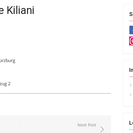
 Kiliani
S
Würzburg
I
zug 2
L
Next Post