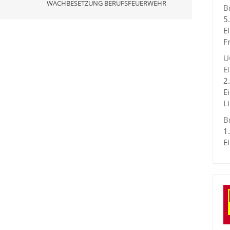
WACHBESETZUNG BERUFSFEUERWEHR
B
5
E
F
U
E
2
E
L
B
1
E