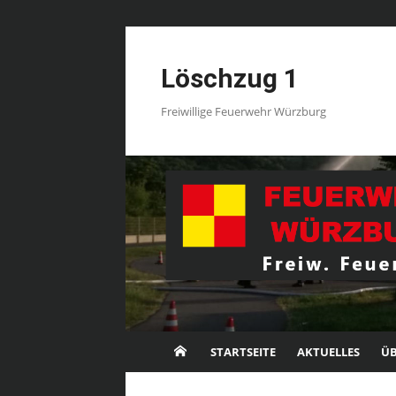
Skip
to
Löschzug 1
content
Freiwillige Feuerwehr Würzburg
STARTSEITE
AKTUELLES
ÜB