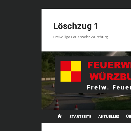
Skip
to
Löschzug 1
content
Freiwillige Feuerwehr Würzburg
STARTSEITE
AKTUELLES
ÜB