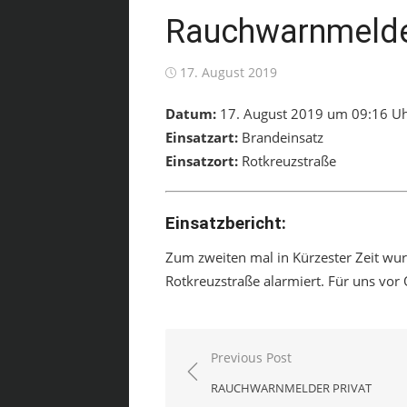
Rauchwarnmelder
Posted
17. August 2019
on
Datum:
17. August 2019 um 09:16 U
Einsatzart:
Brandeinsatz
Einsatzort:
Rotkreuzstraße
Einsatzbericht:
Zum zweiten mal in Kürzester Zeit wur
Rotkreuzstraße alarmiert. Für uns vor 
Beitragsnavigation
Previous Post
RAUCHWARNMELDER PRIVAT