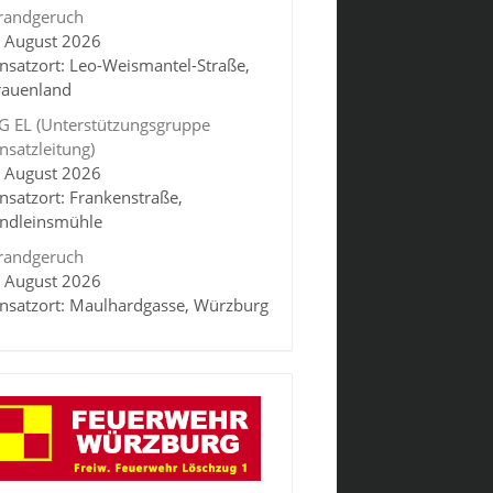
randgeruch
. August 2026
insatzort: Leo-Weismantel-Straße,
rauenland
G EL (Unterstützungsgruppe
insatzleitung)
. August 2026
insatzort: Frankenstraße,
indleinsmühle
randgeruch
. August 2026
insatzort: Maulhardgasse, Würzburg