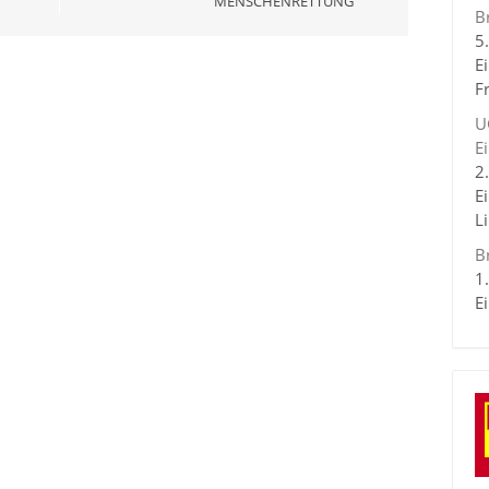
MENSCHENRETTUNG
B
5
E
F
U
E
2
E
L
B
1
E