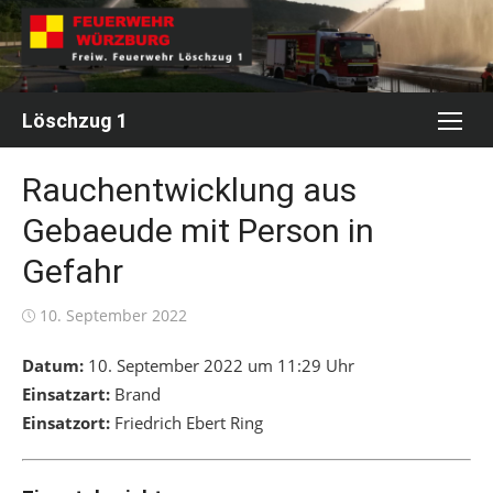
Skip
to
content
Löschzug 1
Rauchentwicklung aus
Gebaeude mit Person in
Gefahr
Posted
10. September 2022
on
Datum:
10. September 2022 um 11:29 Uhr
Einsatzart:
Brand
Einsatzort:
Friedrich Ebert Ring