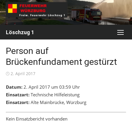
Skip
to
content
Löschzug 1
Person auf
Brückenfundament gestürzt
Posted
2. April 2017
on
Datum:
2. April 2017 um 03:59 Uhr
Einsatzart:
Technische Hilfeleistung
Einsatzort:
Alte Mainbrücke, Würzburg
Kein Einsatzbericht vorhanden