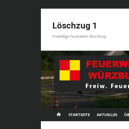
Skip
to
Löschzug 1
content
Freiwillige Feuerwehr Würzburg
STARTSEITE
AKTUELLES
ÜB