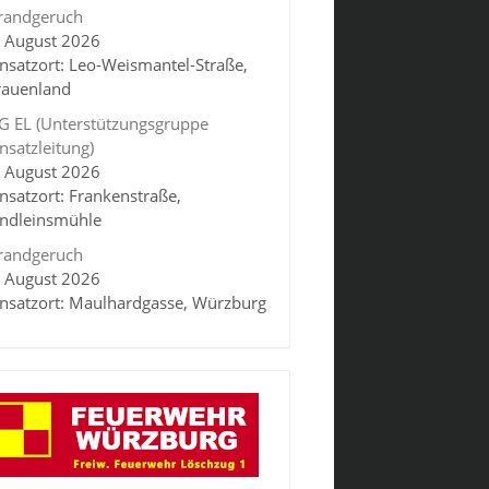
randgeruch
. August 2026
insatzort: Leo-Weismantel-Straße,
rauenland
G EL (Unterstützungsgruppe
insatzleitung)
. August 2026
insatzort: Frankenstraße,
indleinsmühle
randgeruch
. August 2026
insatzort: Maulhardgasse, Würzburg