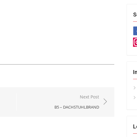
S
I
Next Post
B5 – DACHSTUHLBRAND
L