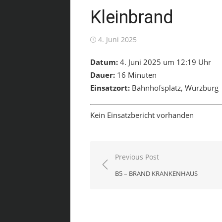
Kleinbrand
Posted
4. Juni 2025
on
Datum:
4. Juni 2025 um 12:19 Uhr
Dauer:
16 Minuten
Einsatzort:
Bahnhofsplatz, Würzburg
Kein Einsatzbericht vorhanden
Beitragsnavigation
Previous Post
B5 – BRAND KRANKENHAUS