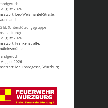
randgeruch
. August 2026
insatzort: Leo-Weismantel-Straße,
rauenland
G EL (Unterstützungsgruppe
insatzleitung)
. August 2026
insatzort: Frankenstraße,
indleinsmühle
randgeruch
. August 2026
insatzort: Maulhardgasse, Würzburg