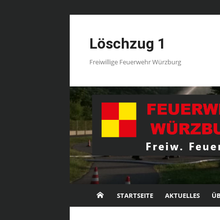
Skip
to
Löschzug 1
content
Freiwillige Feuerwehr Würzburg
STARTSEITE
AKTUELLES
ÜB