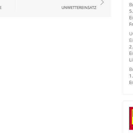
B
E
UNWETTEREINSATZ
5
E
F
U
E
2
E
L
B
1
E