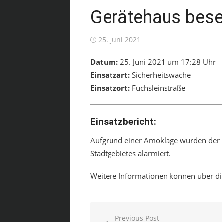
Gerätehaus bese
Posted
25. Juni 2021
on
Datum:
25. Juni 2021 um 17:28 Uhr
Einsatzart:
Sicherheitswache
Einsatzort:
Füchsleinstraße
Einsatzbericht:
Aufgrund einer Amoklage wurden der L
Stadtgebietes alarmiert.
Weitere Informationen können über 
Beitragsnavigation
Previous Post