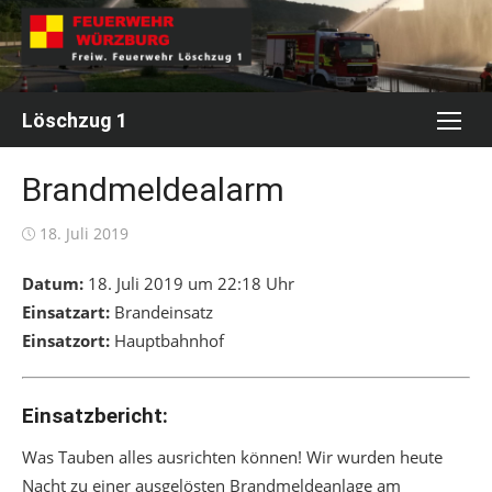
Skip
to
content
Löschzug 1
Brandmeldealarm
Posted
18. Juli 2019
on
Datum:
18. Juli 2019 um 22:18 Uhr
Einsatzart:
Brandeinsatz
Einsatzort:
Hauptbahnhof
Einsatzbericht:
Was Tauben alles ausrichten können! Wir wurden heute
Nacht zu einer ausgelösten Brandmeldeanlage am