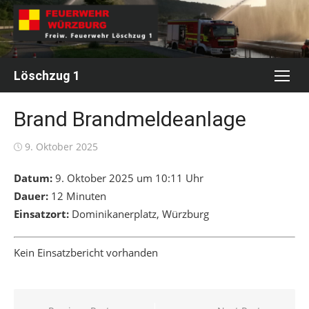
Skip
to
content
Löschzug 1
Brand Brandmeldeanlage
Posted
9. Oktober 2025
on
Datum:
9. Oktober 2025 um 10:11 Uhr
Dauer:
12 Minuten
Einsatzort:
Dominikanerplatz, Würzburg
Kein Einsatzbericht vorhanden