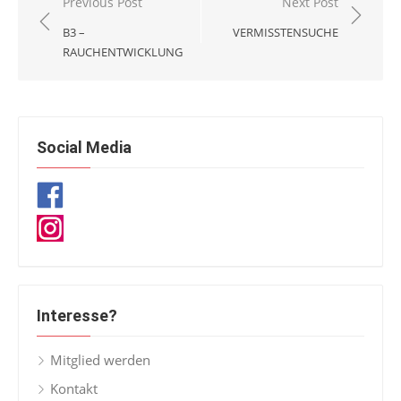
Beitragsnavigation
Previous Post
Next Post
B3 –
VERMISSTENSUCHE
RAUCHENTWICKLUNG
Social Media
Interesse?
Mitglied werden
Kontakt