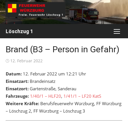
Skip
to
content
Löschzug 1
Brand (B3 – Person in Gefahr)
Posted
12. Februar 2022
on
Datum:
12. Februar 2022 um 12:21 Uhr
Einsatzart:
Brandeinsatz
Einsatzort:
Gartenstraße, Sanderau
Fahrzeuge:
1/40/1 – HLF20
,
1/41/1 – LF20 KatS
Weitere Kräfte:
Berufsfeuerwehr Würzburg, FF Würzburg
– Löschzug 2, FF Würzburg – Löschzug 3