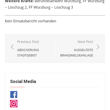
Weitere Kräfte:
Berufsfeuerwehr Würzburg, FF Würzburg
– Löschzug 2, FF Würzburg – Löschzug 3
Kein Einsatzbericht vorhanden
Beitragsnavigation
Previous Post
Next Post
ABSICHERUNG
AUSGELÖSTE
STADTGEBIET
BRANDMELDEANLAGE
Social Media