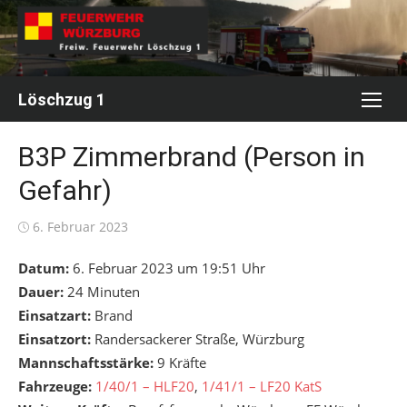
Skip
to
content
Löschzug 1
B3P Zimmerbrand (Person in
Gefahr)
Posted
6. Februar 2023
on
Datum:
6. Februar 2023 um 19:51 Uhr
Dauer:
24 Minuten
Einsatzart:
Brand
Einsatzort:
Randersackerer Straße, Würzburg
Mannschaftsstärke:
9 Kräfte
Fahrzeuge:
1/40/1 – HLF20
,
1/41/1 – LF20 KatS