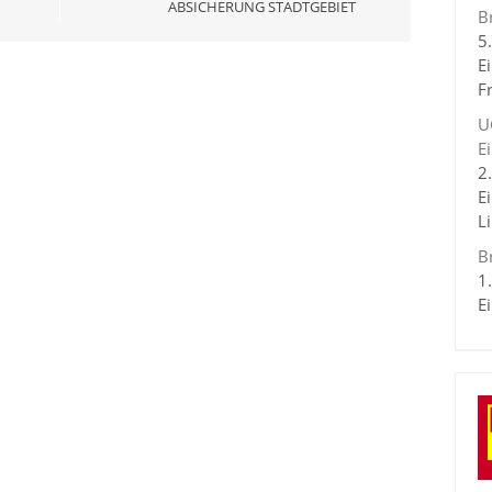
ABSICHERUNG STADTGEBIET
B
5
E
F
U
E
2
E
L
B
1
E