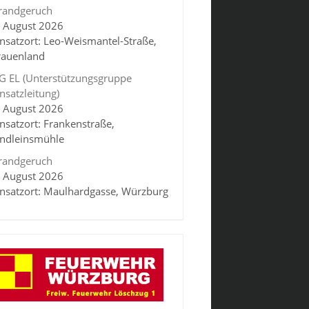
randgeruch
. August 2026
insatzort: Leo-Weismantel-Straße,
rauenland
G EL (Unterstützungsgruppe
insatzleitung)
. August 2026
insatzort: Frankenstraße,
indleinsmühle
randgeruch
. August 2026
insatzort: Maulhardgasse, Würzburg