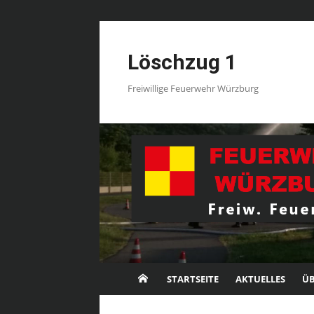
Skip
to
Löschzug 1
content
Freiwillige Feuerwehr Würzburg
STARTSEITE
AKTUELLES
ÜB