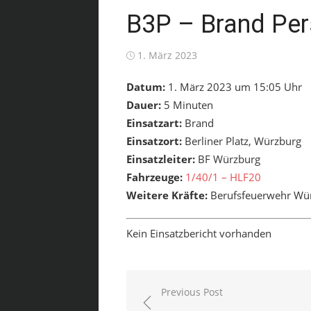
B3P – Brand Per
Posted
1. März 2023
on
Datum:
1. März 2023 um 15:05 Uhr
Dauer:
5 Minuten
Einsatzart:
Brand
Einsatzort:
Berliner Platz, Würzburg
Einsatzleiter:
BF Würzburg
Fahrzeuge:
1/40/1 – HLF20
Weitere Kräfte:
Berufsfeuerwehr Wür
Kein Einsatzbericht vorhanden
Beitragsnavigation
Previous Post