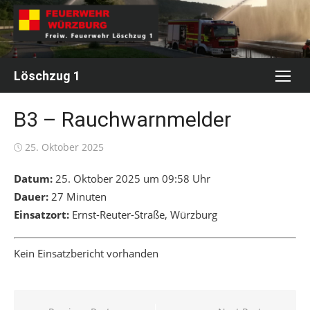
Skip
to
content
Löschzug 1
B3 – Rauchwarnmelder
Posted
25. Oktober 2025
on
Datum:
25. Oktober 2025 um 09:58 Uhr
Dauer:
27 Minuten
Einsatzort:
Ernst-Reuter-Straße, Würzburg
Kein Einsatzbericht vorhanden