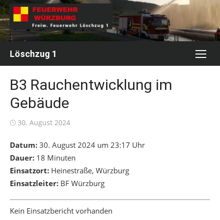
Skip
to
content
Löschzug 1
B3 Rauchentwicklung im
Gebäude
Posted
30. August 2024
on
Datum:
30. August 2024 um 23:17 Uhr
Dauer:
18 Minuten
Einsatzort:
Heinestraße, Würzburg
Einsatzleiter:
BF Würzburg
Kein Einsatzbericht vorhanden