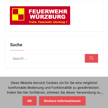
Suche
Search
Search
for:
Diese Website benutzt Cookies um für Sie eine möglichst
© 2026 Löschzug 1
/
Powered by WordPress
/
Theme by Design
komfortable Bedienung und Funktionalität zu gewährleisten.
Lab
Indem Sie hier fortfahren, stimmen Sie dieser Verwendung zu.
Kontakt
Anfahrt
Datenschutzerklärung
Impressum
OK
Weitere Informationen