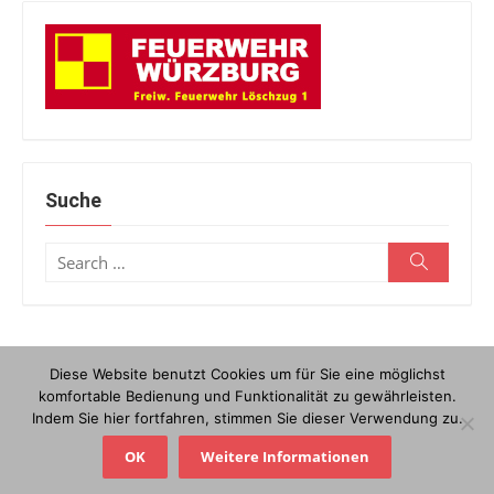
Suche
Search
Search
for:
Diese Website benutzt Cookies um für Sie eine möglichst
© 2026 Löschzug 1
/
Powered by WordPress
/
Theme by Design
komfortable Bedienung und Funktionalität zu gewährleisten.
Lab
Indem Sie hier fortfahren, stimmen Sie dieser Verwendung zu.
Kontakt
Anfahrt
Datenschutzerklärung
Impressum
OK
Weitere Informationen