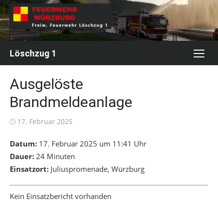
Skip
to
content
Löschzug 1
Ausgelöste
Brandmeldeanlage
Posted
17. Februar 2025
on
Datum:
17. Februar 2025 um 11:41 Uhr
Dauer:
24 Minuten
Einsatzort:
Juliuspromenade, Würzburg
Kein Einsatzbericht vorhanden