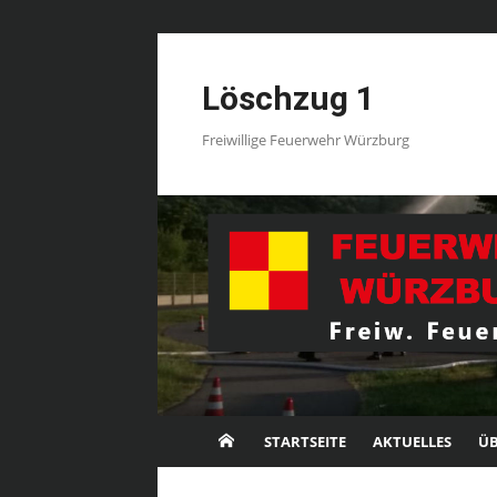
Skip
to
Löschzug 1
content
Freiwillige Feuerwehr Würzburg
STARTSEITE
AKTUELLES
ÜB