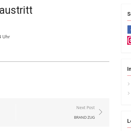
ustritt
S
4 Uhr
I
Next Post
BRAND ZUG
L