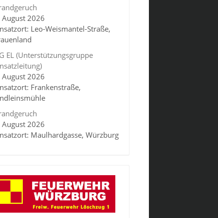
randgeruch
. August 2026
insatzort: Leo-Weismantel-Straße,
rauenland
G EL (Unterstützungsgruppe
insatzleitung)
. August 2026
insatzort: Frankenstraße,
indleinsmühle
randgeruch
. August 2026
insatzort: Maulhardgasse, Würzburg