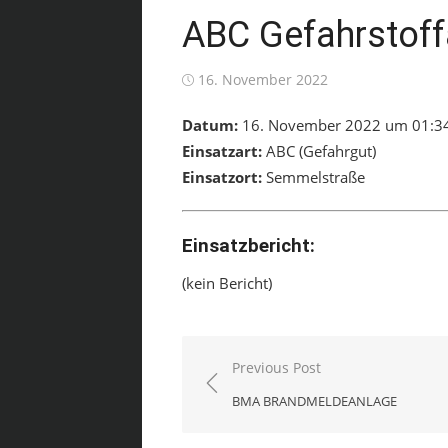
ABC Gefahrstoffa
Posted
16. November 2022
on
Datum:
16. November 2022 um 01:3
Einsatzart:
ABC (Gefahrgut)
Einsatzort:
Semmelstraße
Einsatzbericht:
(kein Bericht)
Beitragsnavigation
Previous Post
BMA BRANDMELDEANLAGE