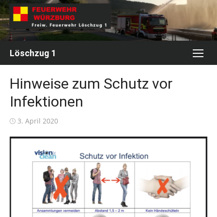
Skip
to
content
Löschzug 1
Hinweise zum Schutz vor
Infektionen
Posted
3. April 2020
on